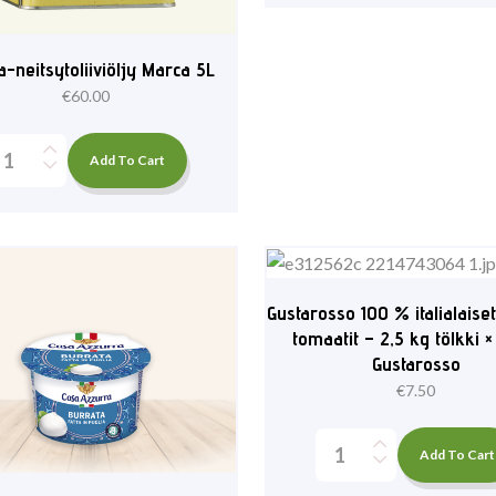
a-neitsytoliiviöljy Marca 5L
€
60.00
Add To Cart
Gustarosso 100 % italialaiset
tomaatit – 2,5 kg tölkki ×
Gustarosso
€
7.50
Add To Cart