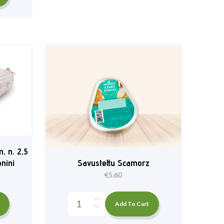
, n. 2,5
Savustettu Scamorz
onini
€
5.60
Add To Cart