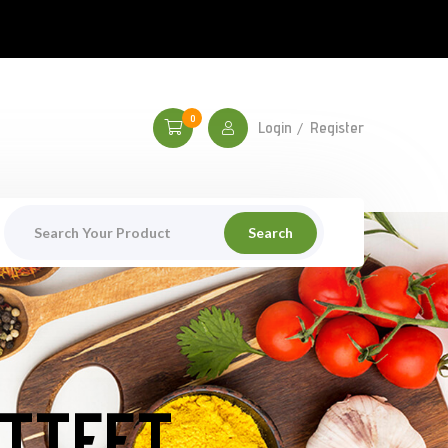
0
Login
Register
Search
OTTEET