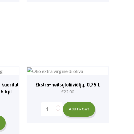
 kuoritut
Ekstra-neitsytoliiviöljy, 0,75 L
 6 kpl
€
22.00
Add To Cart