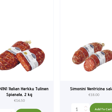
INI Italian Herkku Tulinen
Simonini Ventricina sa
Spianata, 2 kg
€
18.00
€
16.50
Add To Cart