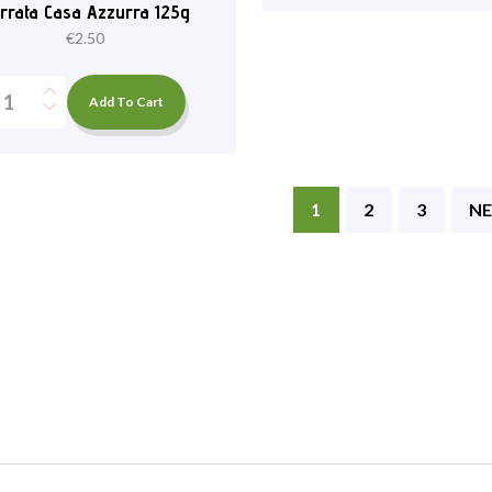
rrata Casa Azzurra 125g
€
2.50
Add To Cart
1
2
3
NE