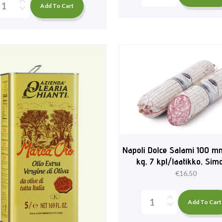
Add To Cart
Napoli Dolce Salami 100 mm
kg, 7 kpl/laatikko, Sim
€
16.50
Add To Cart