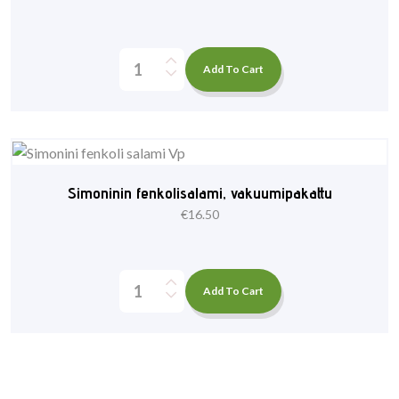
Add To Cart
Simoninin fenkolisalami, vakuumipakattu
€
16.50
Add To Cart