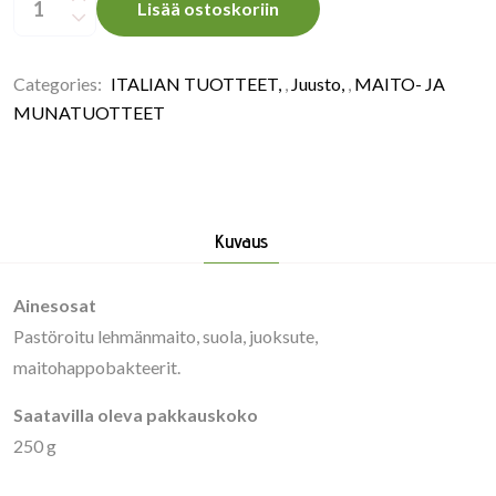
Scamorz
Lisää ostoskoriin
quantity
Categories:
ITALIAN TUOTTEET
,
Juusto
,
MAITO- JA
MUNATUOTTEET
Kuvaus
Ainesosat
Pastöroitu lehmänmaito, suola, juoksute,
maitohappobakteerit.
Saatavilla oleva pakkauskoko
250 g