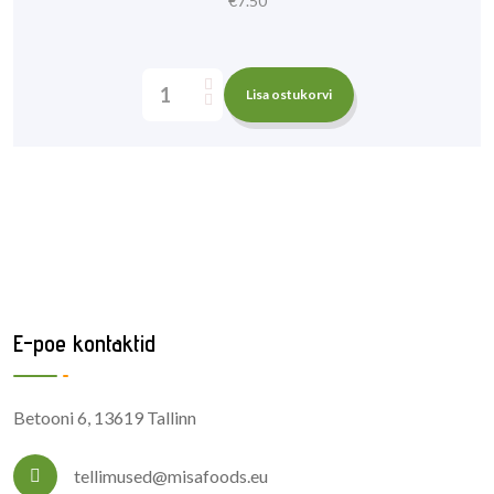
€
7.50
Lisa ostukorvi
E-poe kontaktid
Betooni 6, 13619 Tallinn
tellimused@misafoods.eu