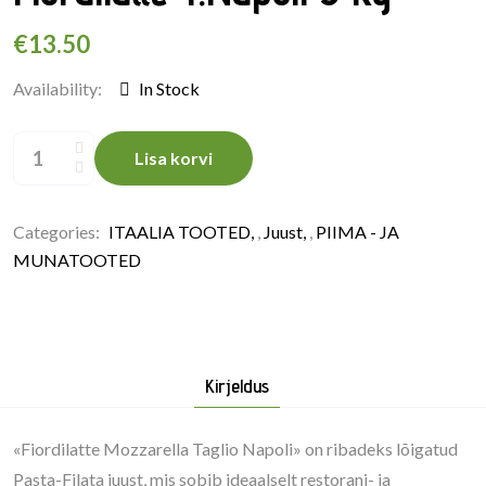
€
13.50
Availability:
In Stock
Fiordilatte
T.Napoli
Lisa korvi
3
kg
quantity
Categories:
ITAALIA TOOTED
,
Juust
,
PIIMA - JA
MUNATOOTED
Kirjeldus
«Fiordilatte Mozzarella Taglio Napoli» on ribadeks lõigatud
Pasta-Filata juust, mis sobib ideaalselt restorani- ja