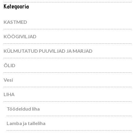
Kategooria
KASTMED
KÖÖGIVILJAD
KÜLMUTATUD PUUVILJAD JA MARJAD
ÕLID
Vesi
LIHA
Töödeldud liha
Lamba ja talleliha