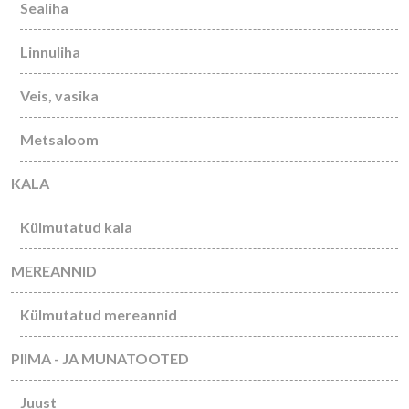
Sealiha
Linnuliha
Veis, vasika
Metsaloom
KALA
Külmutatud kala
MEREANNID
Külmutatud mereannid
PIIMA - JA MUNATOOTED
Juust