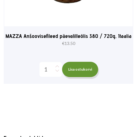
MAZZA Anšoovisefileed päevalilleõlis 380 / 720g, Itaalia
€
13.50
Lisa ostukorvi