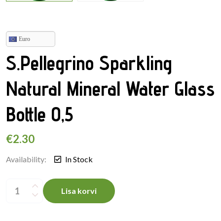
Euro
S.Pellegrino Sparkling
Natural Mineral Water Glass
Bottle 0,5
€
2.30
Availability:
In Stock
S.Pellegrino
Sparkling
Lisa korvi
Natural
Mineral
Water
Glass