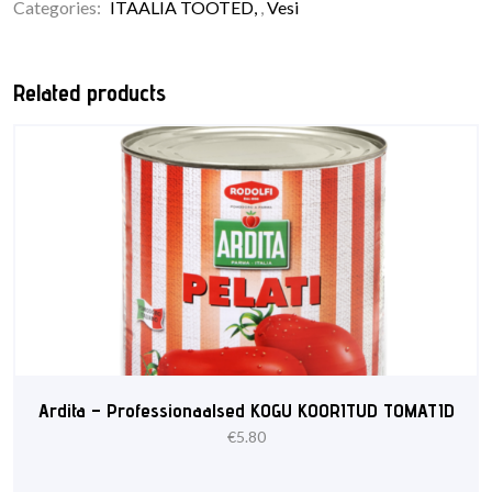
Bottle
Categories:
ITAALIA TOOTED
,
Vesi
0,5
quantity
Related products
Ardita – Professionaalsed KOGU KOORITUD TOMATID
€
5.80