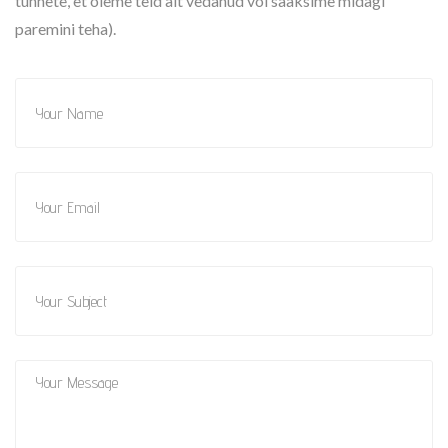
tunnete, et oleme teid alt vedanud või saaksime midagi
paremini teha).