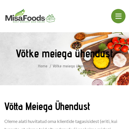
Võtke meiega ühendust
Home
Võtke meiega ühendust
Võtta Meiega Ühendust
Oleme alati huvitatud oma klientide tagasisidest (eriti, kui