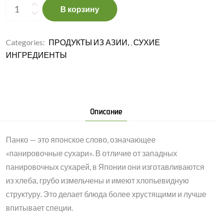
сухари
В корзину
ПАНКО,
1
кг
quantity
Categories:
ПРОДУКТЫ ИЗ АЗИИ
,
СУХИЕ
ИНГРЕДИЕНТЫ
Описание
Панко — это японское слово, означающее
«панировочные сухари». В отличие от западных
панировочных сухарей, в Японии они изготавливаются
из хлеба, грубо измельчены и имеют хлопьевидную
структуру. Это делает блюда более хрустящими и лучше
впитывает специи.