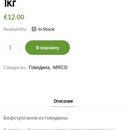
1кг
€
12.00
Availability:
In Stock
Бефстроганов
из
В корзину
говядины
1кг
quantity
Categories:
Говядина
,
МЯСО
Описание
Бефстроганов из говядины