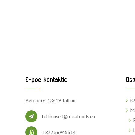
E-poe kontaktid
Ost
Ka
Betooni 6, 13619 Tallinn
M
tellimused@misafoods.eu
+372 56945514