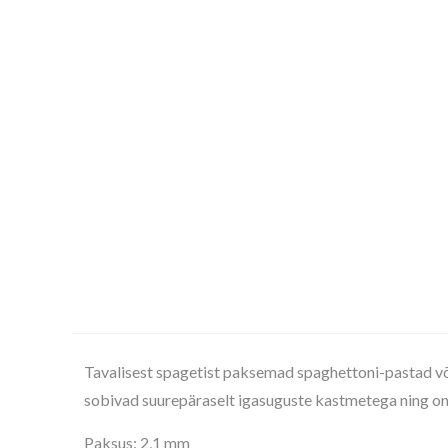
Tavalisest spagetist paksemad spaghettoni-pastad võ
sobivad suurepäraselt igasuguste kastmetega ning o
Paksus: 2,1 mm