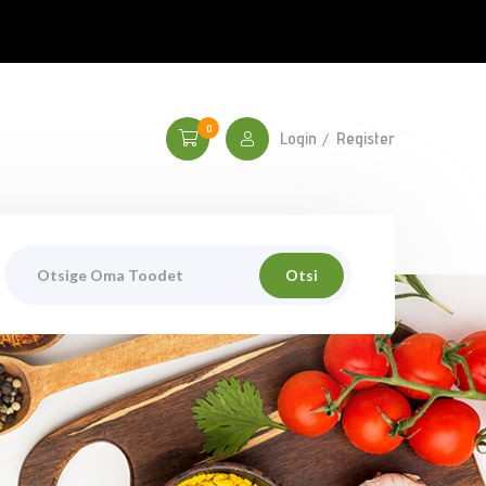
0
Login
Register
Otsi