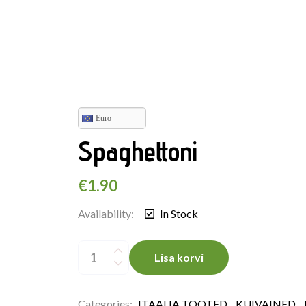
Euro
Spaghettoni
€
1.90
Availability:
In Stock
Spaghettoni
quantity
Lisa korvi
Categories:
ITAALIA TOOTED
,
KUIVAINED
,