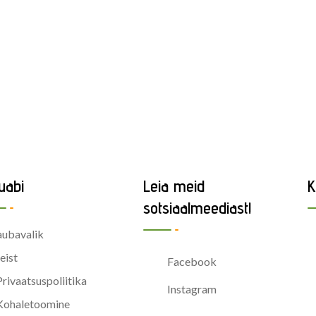
uabi
Leia meid
K
sotsiaalmeediast!
ubavalik
eist
Facebook
Privaatsuspoliitika
Instagram
Kohaletoomine