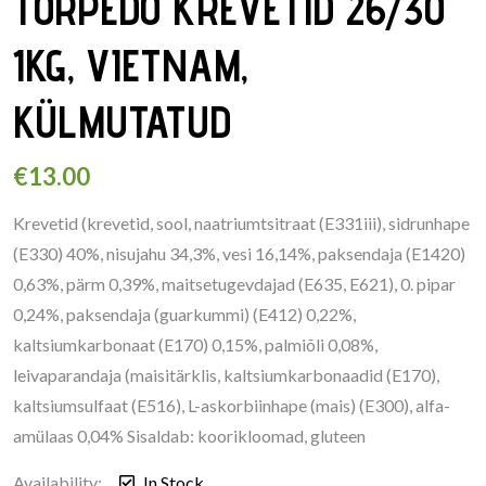
TORPEDO KREVETID 26/30
1KG, VIETNAM,
KÜLMUTATUD
€
13.00
Krevetid (krevetid, sool, naatriumtsitraat (E331iii), sidrunhape
(E330) 40%, nisujahu 34,3%, vesi 16,14%, paksendaja (E1420)
0,63%, pärm 0,39%, maitsetugevdajad (E635, E621), 0. pipar
0,24%, paksendaja (guarkummi) (E412) 0,22%,
kaltsiumkarbonaat (E170) 0,15%, palmiõli 0,08%,
leivaparandaja (maisitärklis, kaltsiumkarbonaadid (E170),
kaltsiumsulfaat (E516), L-askorbiinhape (mais) (E300), alfa-
amülaas 0,04% Sisaldab: koorikloomad, gluteen
Availability:
In Stock