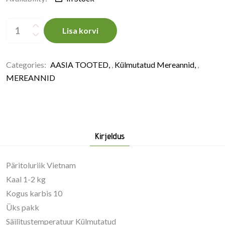
DAYSEADAY
PANEERITUD
Lisa korvi
TORPEDO
KREVETID
26/30
1KG,
VIETNAM,
Categories:
AASIA TOOTED
,
Külmutatud Mereannid
,
KÜLMUTATUD
quantity
MEREANNID
Kirjeldus
Päritoluriik Vietnam
Kaal 1-2 kg
Kogus karbis 10
Üks pakk
Säilitustemperatuur Külmutatud