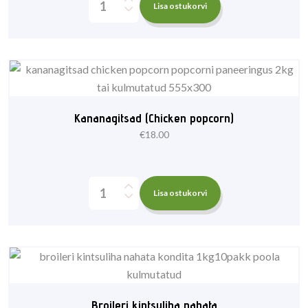
Lisa ostukorvi
Kananagitsad (Chicken popcorn)
€
18.00
Lisa ostukorvi
Broileri kintsuliha nahata