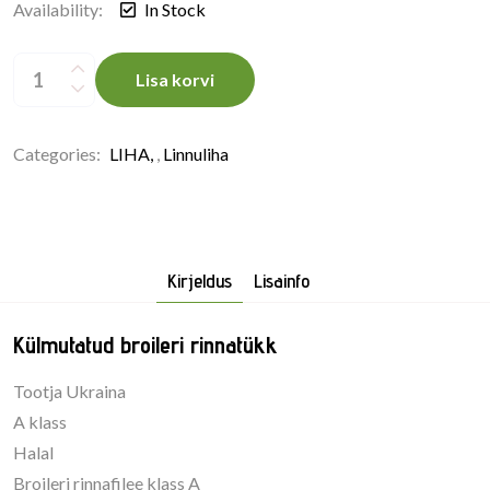
Availability:
In Stock
Broilerifilee
5kg,
Lisa korvi
külmutatud
quantity
Categories:
LIHA
,
Linnuliha
Kirjeldus
Lisainfo
Külmutatud broileri rinnatükk
Tootja Ukraina
A klass
Halal
Broileri rinnafilee klass A