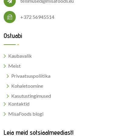
tellimused@misafoods.eu
+372 56945514
Ostuabi
Kaubavalik
Meist
Privaatsuspoliitika
Kohaletoomine
Kasutustingimused
Kontaktid
MisaFoods blogi
Leia meid sotsiaalmeediast!