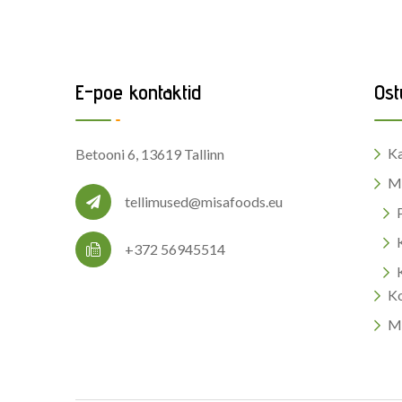
E-poe kontaktid
Ost
Ka
Betooni 6, 13619 Tallinn
M
tellimused@misafoods.eu
+372 56945514
Ko
Mi