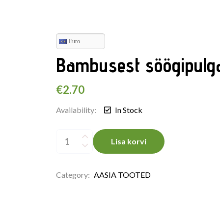
Euro
Bambusest söögipulg
€
2.70
Availability:
In Stock
Bambusest
söögipulgad
Lisa korvi
quantity
Category:
AASIA TOOTED