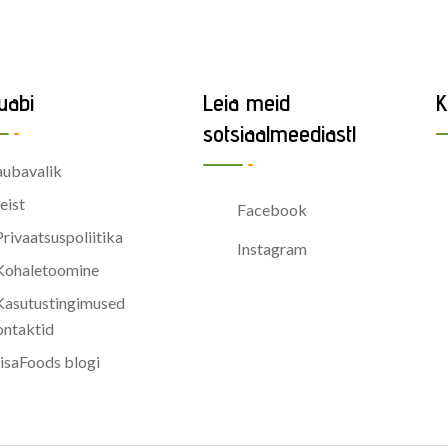
uabi
Leia meid
K
sotsiaalmeediast!
ubavalik
eist
Facebook
Privaatsuspoliitika
Instagram
Kohaletoomine
Kasutustingimused
ntaktid
saFoods blogi