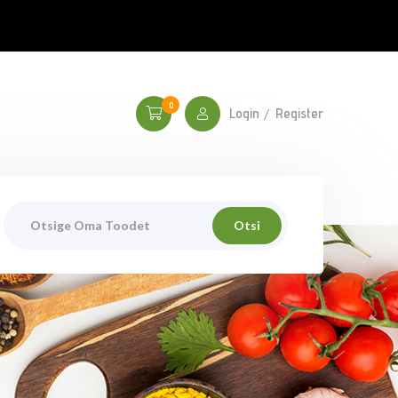
0
Login
Register
Otsi