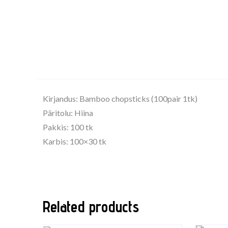
Kirjandus: Bamboo chopsticks
(100pair 1tk)
Päritolu: H
iina
Pakkis: 100 tk
Karbis:
100×30
tk
Related products