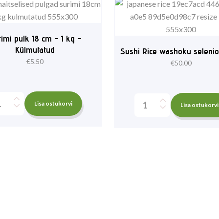
imi pulk 18 cm – 1 kg –
Külmutatud
Sushi Rice washoku seleni
€
5.50
€
50.00
Lisa ostukorvi
Lisa ostukorvi