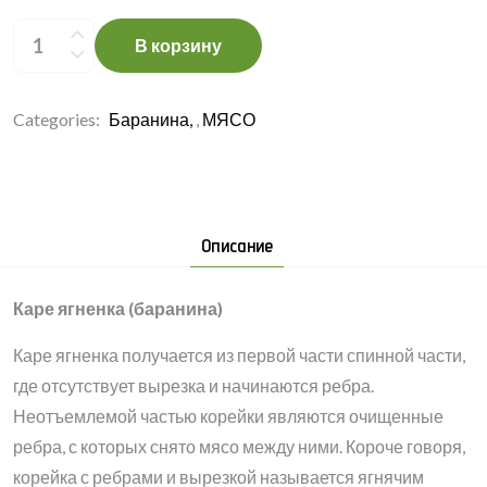
Каре
ягненка
В корзину
(баранина),
примерно
1,2
кг,
замороженная
Categories:
Баранина
,
МЯСО
quantity
Описание
Каре ягненка (баранина)
Каре ягненка получается из первой части спинной части,
где отсутствует вырезка и начинаются ребра.
Неотъемлемой частью корейки являются очищенные
ребра, с которых снято мясо между ними. Короче говоря,
корейка с ребрами и вырезкой называется ягнячим